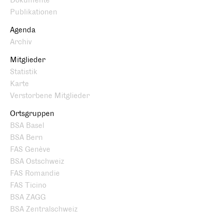
Dokumente
Publikationen
Agenda
Archiv
Mitglieder
Statistik
Karte
Verstorbene Mitglieder
Ortsgruppen
BSA Basel
BSA Bern
FAS Genève
BSA Ostschweiz
FAS Romandie
FAS Ticino
BSA ZAGG
BSA Zentralschweiz