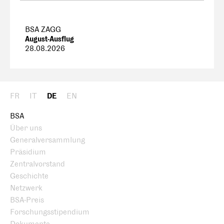
BSA ZAGG
August-Ausflug
28.08.2026
FR
IT
DE
EN
BSA
Über uns
Generalversammlung
Präsidium
Zentralvorstand
Geschichte
Netzwerk
BSA-Preis
Forschungsstipendium