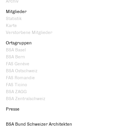
Archiv
Mitglieder
Statistik
Karte
Verstorbene Mitglieder
Ortsgruppen
BSA Basel
BSA Bern
FAS Genève
BSA Ostschweiz
FAS Romandie
FAS Ticino
BSA ZAGG
BSA Zentralschweiz
Presse
BSA Bund Schweizer Architekten