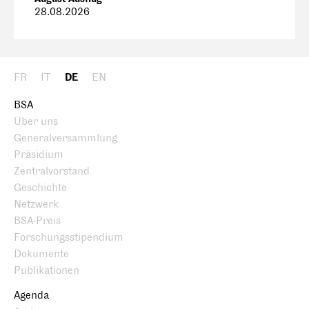
28.08.2026
FR
IT
DE
EN
BSA
Über uns
Generalversammlung
Präsidium
Zentralvorstand
Geschichte
Netzwerk
BSA-Preis
Forschungsstipendium
Dokumente
Publikationen
Agenda