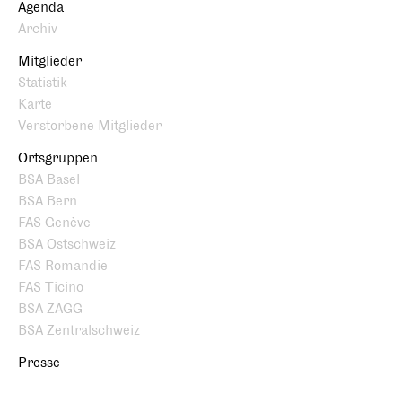
Agenda
Archiv
Mitglieder
Statistik
Karte
Verstorbene Mitglieder
Ortsgruppen
BSA Basel
BSA Bern
FAS Genève
BSA Ostschweiz
FAS Romandie
FAS Ticino
BSA ZAGG
BSA Zentralschweiz
Presse