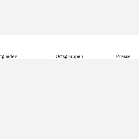
tglieder
Ortsgruppen
Presse
atistik
BSA Basel
rte
BSA Bern
rstorbene
FAS Genève
tglieder
BSA Ostschweiz
FAS Romandie
FAS Ticino
BSA ZAGG
BSA Zentralschweiz