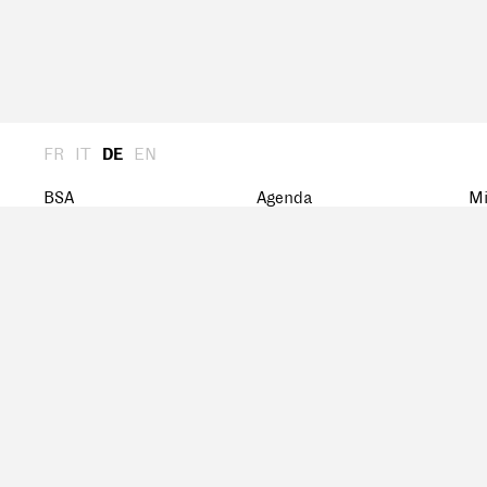
FR
IT
DE
EN
BSA
Agenda
Mi
Über uns
Archiv
St
Generalversammlung
Ka
Präsidium
Ve
Mi
Zentralvorstand
Geschichte
Netzwerk
BSA-Preis
Forschungsstipendium
Dokumente
Publikationen