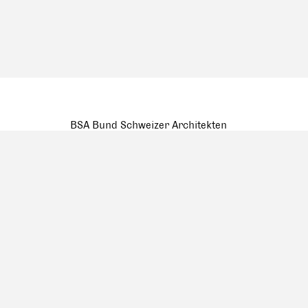
BSA Bund Schweizer Architekten
Pfluggässlein 3
Postfach 907, CH-4001 Basel
Tel. +41 61 262 10 10
mail@bsa-fas.ch
Facebook
Datenschutzerklärung