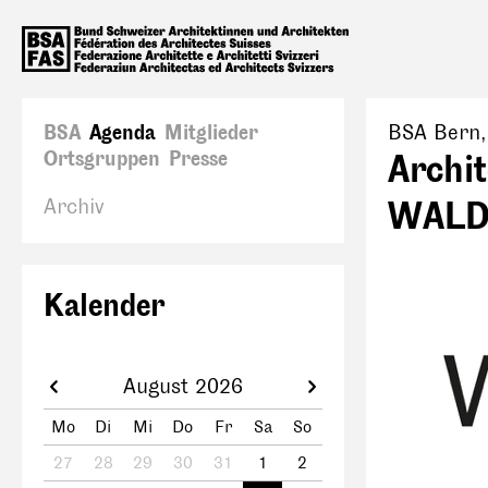
BSA
Agenda
Mitglieder
BSA Bern
Ortsgruppen
Presse
Archit
Archiv
WALD
Kalender
August 2026
Mo
Di
Mi
Do
Fr
Sa
So
27
28
29
30
31
1
2