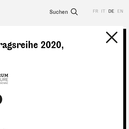
FR
IT
DE
EN
Suchen
ragsreihe 2020,