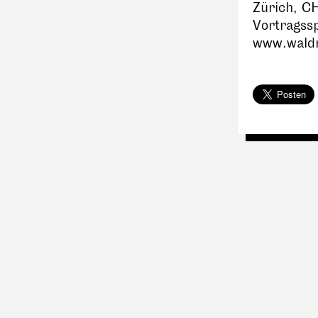
Zürich, C
Vortragssp
www.wald