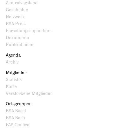
Zentralvorstand
Geschichte
Netzwerk
BSA-Preis
Forschungsstipendium
Dokumente
Publikationen
Agenda
Archiv
Mitglieder
Statistik
Karte
Verstorbene Mitglieder
Ortsgruppen
BSA Basel
BSA Bern
FAS Genève