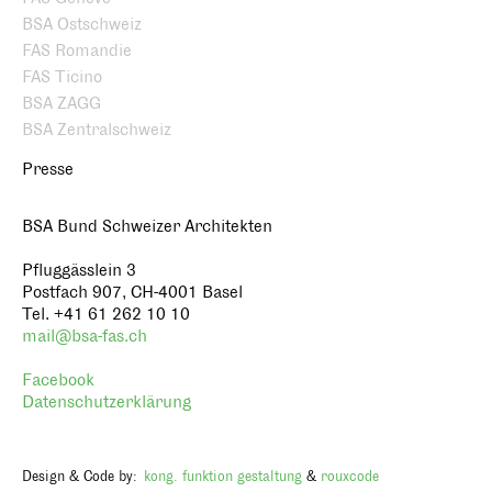
BSA Ostschweiz
FAS Romandie
FAS Ticino
BSA ZAGG
BSA Zentralschweiz
Presse
BSA Bund Schweizer Architekten
Pfluggässlein 3
Postfach 907, CH-4001 Basel
Tel. +41 61 262 10 10
mail@bsa-fas.ch
Facebook
Datenschutzerklärung
Design & Code by:
kong. funktion gestaltung
&
rouxcode