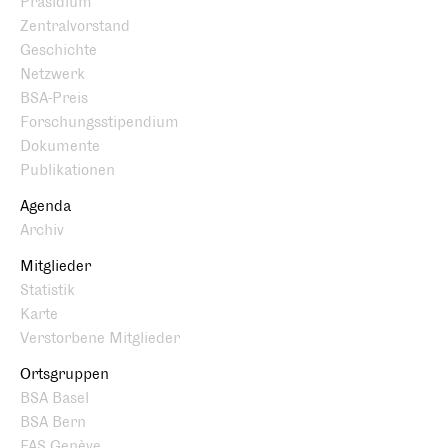
Präsidium
Zentralvorstand
Geschichte
Netzwerk
BSA-Preis
Forschungsstipendium
Dokumente
Publikationen
Agenda
Archiv
Mitglieder
Statistik
Karte
Verstorbene Mitglieder
Ortsgruppen
BSA Basel
BSA Bern
FAS Genève