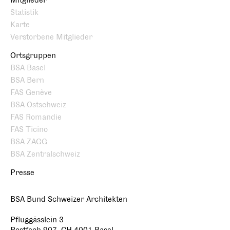
Mitglieder
Statistik
Karte
Verstorbene Mitglieder
Ortsgruppen
BSA Basel
BSA Bern
FAS Genève
BSA Ostschweiz
FAS Romandie
FAS Ticino
BSA ZAGG
BSA Zentralschweiz
Presse
BSA Bund Schweizer Architekten
Pfluggässlein 3