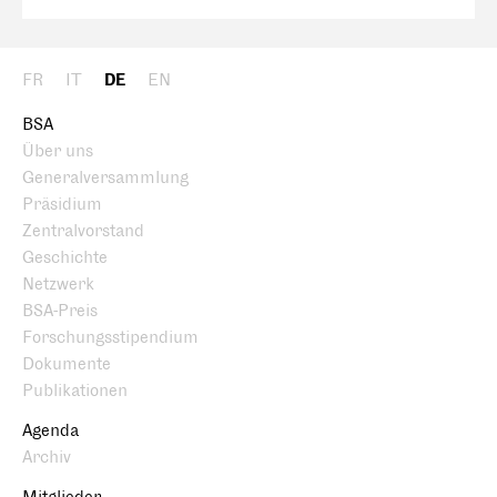
FR
IT
DE
EN
BSA
Über uns
Generalversammlung
Präsidium
Zentralvorstand
Geschichte
Netzwerk
BSA-Preis
Forschungsstipendium
Dokumente
Publikationen
Agenda
Archiv