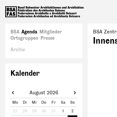
BSA
Agenda
Mitglieder
BSA Zentr
Ortsgruppen
Presse
Innens
Archiv
Kalender
August 2026
Mo
Di
Mi
Do
Fr
Sa
So
27
28
29
30
31
1
2