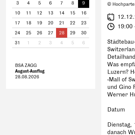
3
4
5
6
7
8
9
© Hochparte
10
11
12
13
14
15
16
12.12
17
18
19
20
21
22
23
19:00 
24
25
26
27
28
29
30
Städtebau
31
1
2
3
4
5
6
Switzerlan
Detailhan
Was empfä
BSA ZAGG
August-Ausflug
Luzern? H
28.08.2026
‹Mall of S
und Gino F
Werner Hu
Datum
Dienstag,
danach Wu