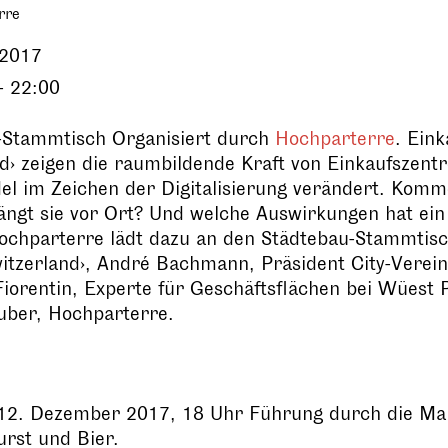
rre
.2017
- 22:00
-Stammtisch Organisiert durch
Hochparterre
. Eink
d› zeigen die raumbildende Kraft von Einkaufszentre
del im Zeichen der Digitalisierung verändert. Ko
ngt sie vor Ort? Und welche Auswirkungen hat ein 
ochparterre lädt dazu an den Städtebau-Stammtisch
witzerland›, André Bachmann, Präsident City-Verein
iorentin, Experte für Geschäftsflächen bei Wüest 
ber, Hochparterre.
 12. Dezember 2017, 18 Uhr Führung durch die Mall
rst und Bier.