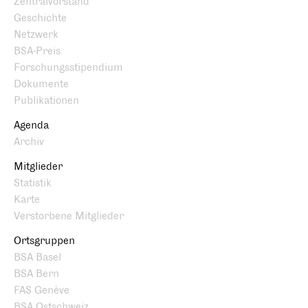
Zentralvorstand
Geschichte
Netzwerk
BSA-Preis
Forschungsstipendium
Dokumente
Publikationen
Agenda
Archiv
Mitglieder
Statistik
Karte
Verstorbene Mitglieder
Ortsgruppen
BSA Basel
BSA Bern
FAS Genève
BSA Ostschweiz