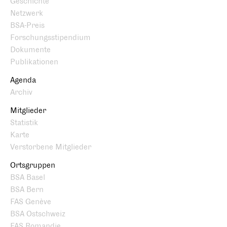
Geschichte
Netzwerk
BSA-Preis
Forschungsstipendium
Dokumente
Publikationen
Agenda
Archiv
Mitglieder
Statistik
Karte
Verstorbene Mitglieder
Ortsgruppen
BSA Basel
BSA Bern
FAS Genève
BSA Ostschweiz
FAS Romandie