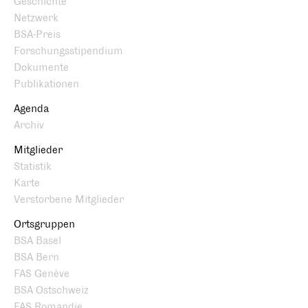
Geschichte
Netzwerk
BSA-Preis
Forschungsstipendium
Dokumente
Publikationen
Agenda
Archiv
Mitglieder
Statistik
Karte
Verstorbene Mitglieder
Ortsgruppen
BSA Basel
BSA Bern
FAS Genève
BSA Ostschweiz
FAS Romandie