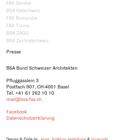
FAS Genève
BSA Ostschweiz
FAS Romandie
FAS Ticino
BSA ZAGG
BSA Zentralschweiz
Presse
BSA Bund Schweizer Architekten
Pfluggässlein 3
Postfach 907, CH-4001 Basel
Tel. +41 61 262 10 10
mail@bsa-fas.ch
Facebook
Datenschutzerklärung
Design & Code by:
kong. funktion gestaltung
&
rouxcode