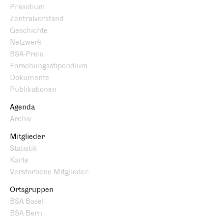
Präsidium
Zentralvorstand
Geschichte
Netzwerk
BSA-Preis
Forschungsstipendium
Dokumente
Publikationen
Agenda
Archiv
Mitglieder
Statistik
Karte
Verstorbene Mitglieder
Ortsgruppen
BSA Basel
BSA Bern