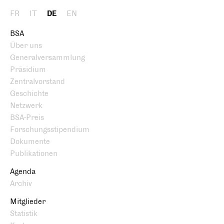
FR
IT
DE
EN
BSA
Über uns
Generalversammlung
Präsidium
Zentralvorstand
Geschichte
Netzwerk
BSA-Preis
Forschungsstipendium
Dokumente
Publikationen
Agenda
Archiv
Mitglieder
Statistik