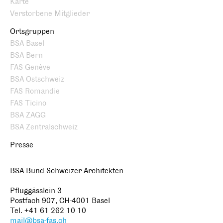
Karte
Verstorbene Mitglieder
Ortsgruppen
BSA Basel
BSA Bern
FAS Genève
BSA Ostschweiz
FAS Romandie
FAS Ticino
BSA ZAGG
BSA Zentralschweiz
Presse
BSA Bund Schweizer Architekten
Pfluggässlein 3
Postfach 907, CH-4001 Basel
Tel. +41 61 262 10 10
mail@bsa-fas.ch