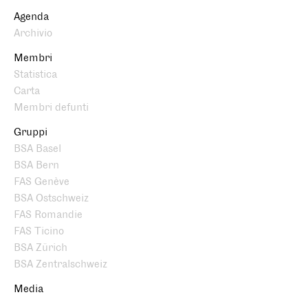
Agenda
Archivio
Membri
Statistica
Carta
Membri defunti
Gruppi
BSA Basel
BSA Bern
FAS Genève
BSA Ostschweiz
FAS Romandie
FAS Ticino
BSA Zürich
BSA Zentralschweiz
Media