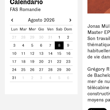
Calendario
FAS Romandie
Agosto 2026
Jonas Mül
Lun
Mar
Mer
Gio
Ven
Sab
Dom
Master EPF
27
28
29
30
31
1
2
Son travai
thématique
3
4
5
6
7
8
9
habituelle
10
11
12
13
14
15
16
de vie dan
17
18
19
20
21
22
23
Grégory Ri
24
25
26
27
28
29
30
de Bachel
31
1
2
3
4
5
6
mer de nua
télécabin
constructi
moyens par