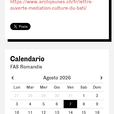
https://www.archijeunes.ch/fr/lettre-
ouverte-mediation-culture-du-bati/
Calendario
FAS Romandie
Agosto 2026
Lun
Mar
Mer
Gio
Ven
Sab
Dom
27
28
29
30
31
1
2
3
4
5
6
7
8
9
10
11
12
13
14
15
16