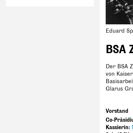
Eduard Spe
BSA 
Der BSA Zü
von Kaise
Basisarbei
Glarus Gra
Vorstand
Co-Präsid
Kassierin: