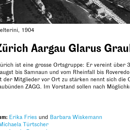
lterini, 1904
Zürich Aargau Glarus Gra
rich ist eine grosse Ortsgruppe: Er vereint über 3
raugst bis Samnaun und vom Rheinfall bis Rovered
t der Mitglieder vor Ort zu stärken nennt sich di
ubünden ZAGG. Im Vorstand sollen nach Möglichkei
ium:
Erika Fries
und
Barbara Wiskemann
Michaela Türtscher