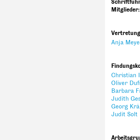
Schriftfüh
Mitglieder
Vertretun
Anja Meye
Findungsk
Christian 
Oliver Duf
Barbara F
Judith Ges
Georg Krä
Judit Solt
Arbeitsgr