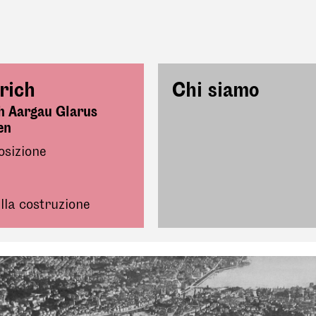
rich
Chi siamo
h Aargau Glarus
en
osizione
lla costruzione