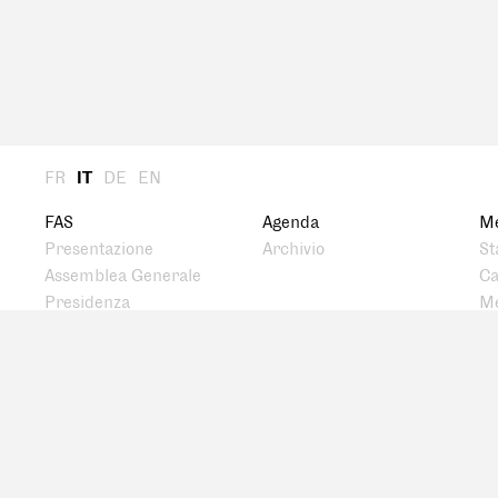
FR
IT
DE
EN
FAS
Agenda
M
Presentazione
Archivio
St
Assemblea Generale
Ca
Presidenza
Me
Comitato centrale
Storia
Rete
Premio FAS
Borsa di ricerca
Documenti
Pubblicazioni