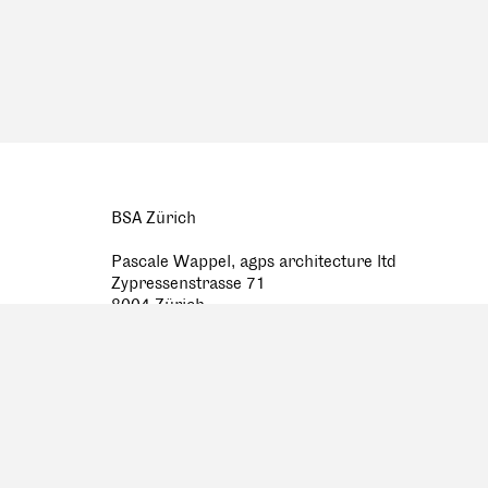
BSA Zürich
Pascale Wappel, agps architecture ltd
Zypressenstrasse 71
8004 Zürich
044 298 20 20
p.wappel@agps.ch