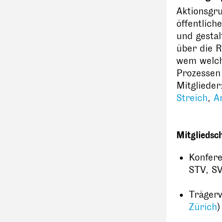
Aktionsgru
öffentlich
und gestal
über die 
wem welche
Prozessen 
Mitglieder
Streich
,
A
Mitgliedsc
Konfere
STV, SV
Trägerv
Zürich
)