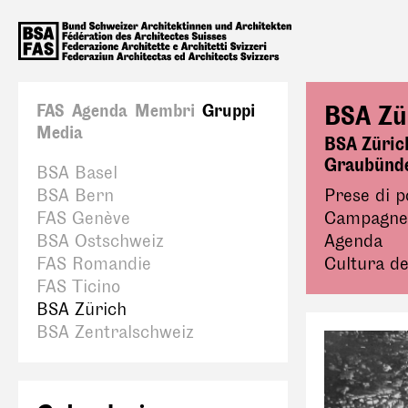
FAS
Agenda
Membri
Gruppi
BSA Zü
Media
BSA Züric
Graubünd
BSA Basel
BSA Bern
Prese di p
FAS Genève
Campagne
BSA Ostschweiz
Agenda
FAS Romandie
Cultura de
FAS Ticino
BSA Zürich
BSA Zentralschweiz