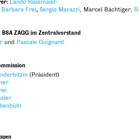
rer:
Lando Rossmaier
:
Barbara Frei
,
Sergio Marazzi
, Marcel Bächtiger,
R
g BSA ZAGG im Zentralvorstand
r
und
Pascale Guignard
ommission
Inderbitzin
(Präsident)
ner
rei
sler
henbühl
uppen