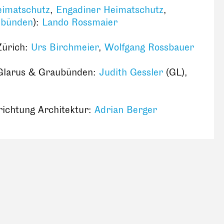
imatschutz
,
Engadiner Heimatschutz
,
bünden
):
Lando Rossmaier
Zürich:
Urs Birchmeier
,
Wolfgang Rossbauer
Glarus & Graubünden:
Judith Gessler
(GL),
richtung Architektur:
Adrian Berger