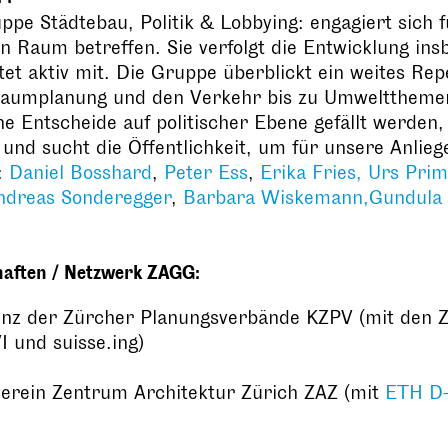
ppe Städtebau, Politik & Lobbying: engagiert sich
en Raum betreffen. Sie verfolgt die Entwicklung ins
tet aktiv mit. Die Gruppe überblickt ein weites Re
Raumplanung und den Verkehr bis zu Umweltthemen 
 Entscheide auf politischer Ebene gefällt werden,
und sucht die Öffentlichkeit, um für unsere Anlie
:
Daniel Bosshard
,
Peter Ess
,
Erika Fries,
Urs Prim
ndreas Sonderegger
,
Barbara Wiskemann,
Gundula
haften / Netzwerk ZAGG:
nz der Zürcher Planungsverbände KZPV (mit den Zü
I und suisse.ing)
erein Zentrum Architektur Zürich ZAZ (mit
ETH D