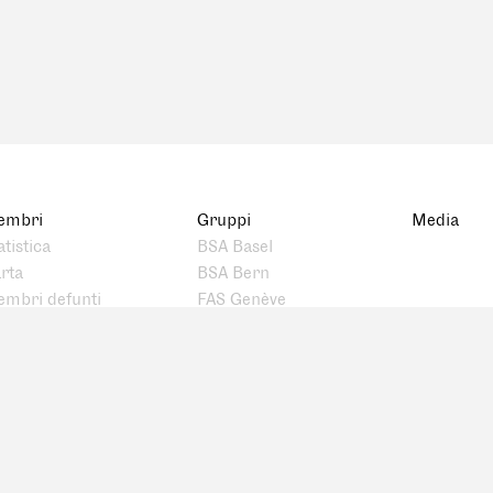
embri
Gruppi
Media
atistica
BSA Basel
rta
BSA Bern
mbri defunti
FAS Genève
BSA Ostschweiz
FAS Romandie
FAS Ticino
BSA Zürich
BSA Zentralschweiz