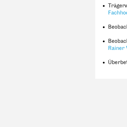
Träger
Fachho
Beobac
Beobac
Rainer 
Überbet