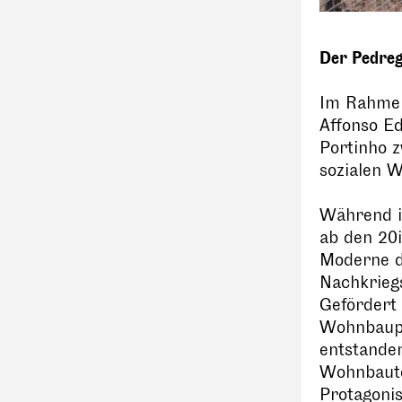
Der Pedre
Im Rahmen
Affonso E
Portinho 
sozialen 
Während in
ab den 20i
Moderne da
Nachkrieg
Gefördert
Wohnbaupr
entstanden
Wohnbaute
Protagoni