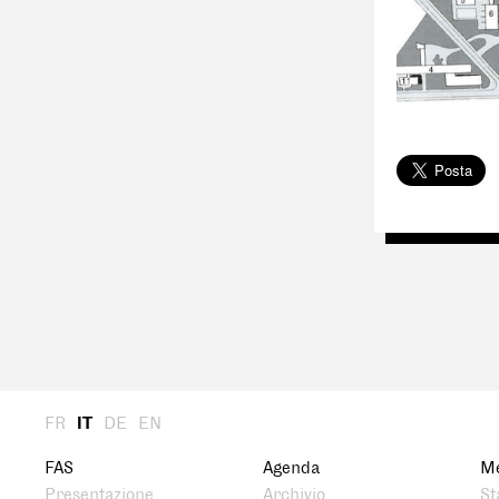
FR
IT
DE
EN
FAS
Agenda
M
Presentazione
Archivio
St