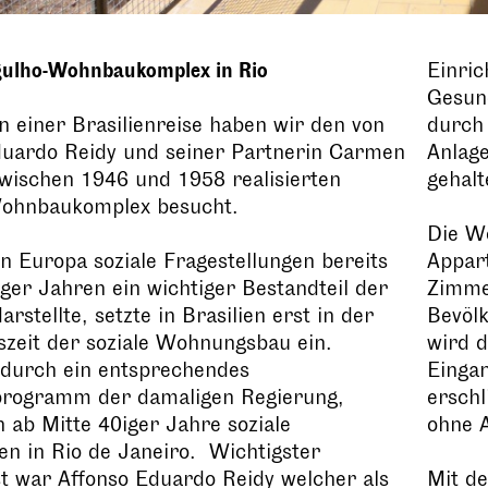
gulho-Wohnbaukomplex in Rio
Einric
Gesun
 einer Brasilienreise haben wir den von
durch 
duardo Reidy und seiner Partnerin Carmen
Anlage
zwischen 1946 und 1958 realisierten
gehalt
Wohnbaukomplex besucht.
Die W
 Europa soziale Fragestellungen bereits
Appar
ger Jahren ein wichtiger Bestandteil der
Zimme
rstellte, setzte in Brasilien erst in der
Bevölk
szeit der soziale Wohnungsbau ein.
wird 
 durch ein entsprechendes
Eingan
ogramm der damaligen Regierung,
erschl
 ab Mitte 40iger Jahre soziale
ohne 
n in Rio de Janeiro. Wichtigster
st war Affonso Eduardo Reidy welcher als
Mit d