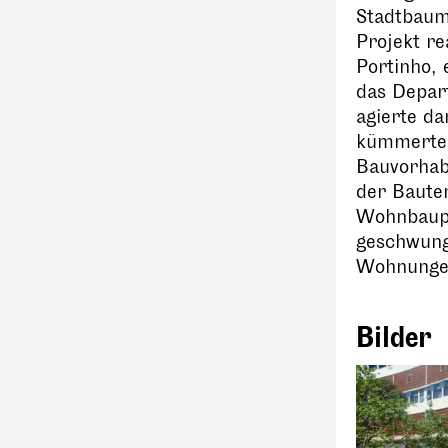
Stadtbaum
Projekt re
Portinho, 
das Depar
agierte da
kümmerte 
Bauvorhabe
der Bauten
Wohnbaupr
geschwung
Wohnungen
Bilder