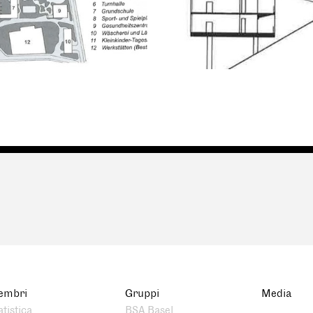
embri
Gruppi
Media
atistica
BSA Basel