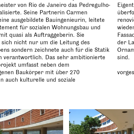
eister von Rio de Janeiro das Pedregulho-
Eigen
alisierte. Seine Partnerin Carmen
überfo
eine ausgebildete Bauingenieurin, leitete
renovi
tement für sozialen Wohnungsbau und
wieder
mit quasi als Auftraggeberin. Sie
Fassad
sich nicht nur um die Leitung des
der L
ns sondern zeichnete auch für die Statik
Orname
 verantwortlich. Das sehr ambitionierte
sind.
ojekt umfasst neben dem
enen Baukörper mit über 270
vorges
 auch kulturelle und soziale