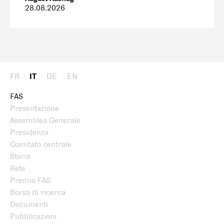
28.08.2026
FR
IT
DE
EN
FAS
Presentazione
Assemblea Generale
Presidenza
Comitato centrale
Storia
Rete
Premio FAS
Borsa di ricerca
Documenti
Pubblicazioni