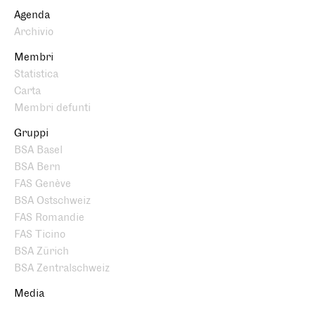
Agenda
Archivio
Membri
Statistica
Carta
Membri defunti
Gruppi
BSA Basel
BSA Bern
FAS Genève
BSA Ostschweiz
FAS Romandie
FAS Ticino
BSA Zürich
BSA Zentralschweiz
Media