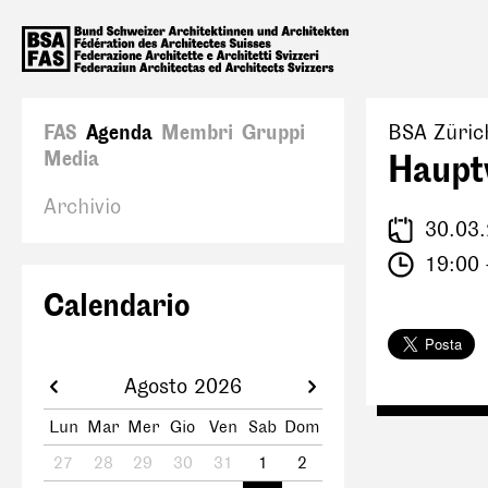
FAS
Agenda
Membri
Gruppi
BSA Züric
Media
Haupt
Archivio
30.03
19:00 
Calendario
Agosto 2026
Lun
Mar
Mer
Gio
Ven
Sab
Dom
27
28
29
30
31
1
2