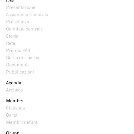
FAS
Presentazione
Assemblea Generale
Presidenza
Comitato centrale
Storia
Rete
Premio FAS
Borsa di ricerca
Documenti
Pubblicazioni
Agenda
Archivio
Membri
Statistica
Carta
Membri defunti
Gruppi