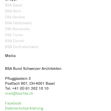
BSA Basel
BSA Bern
FAS Genève
BSA Ostschweiz
FAS Romandie
FAS Ticino
BSA Zürich
BSA Zentralschweiz
Media
BSA Bund Schweizer Architekten
Pfluggässlein 3
Postfach 907, CH-4001 Basel
Tel. +41 (0) 61 262 10 10
mail@bsa-fas.ch
Facebook
Datenschutzerklärung