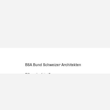
BSA Bund Schweizer Architekten
Pfluggässlein 3
Postfach 907, CH-4001 Basel
Tel. +41 (0) 61 262 10 10
mail@bsa-fas.ch
Facebook
Datenschutzerklärung