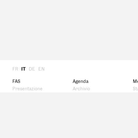
FR
IT
DE
EN
FAS
Agenda
M
Presentazione
Archivio
St
Assemblea Generale
Ca
Presidenza
Me
Comitato centrale
Storia
Rete
Premio FAS