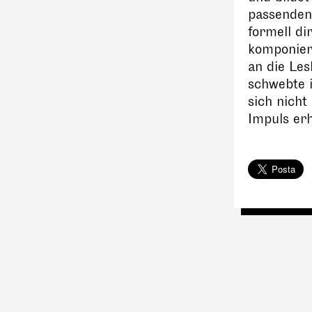
passenden
formell di
komponier
an die Les
schwebte i
sich nicht
Impuls er