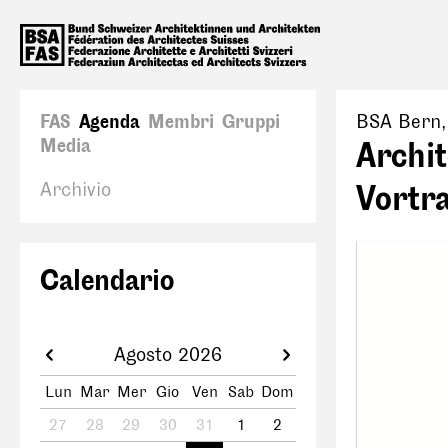
FAS
Agenda
Membri
Gruppi
BSA Bern
Media
Archi
Archivio
Vortra
Calendario
Agosto 2026
Lun
Mar
Mer
Gio
Ven
Sab
Dom
27
28
29
30
31
1
2