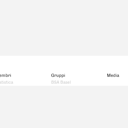
embri
Gruppi
Media
atistica
BSA Basel
rta
BSA Bern
mbri defunti
FAS Genève
BSA Ostschweiz
FAS Romandie
FAS Ticino
BSA Zürich