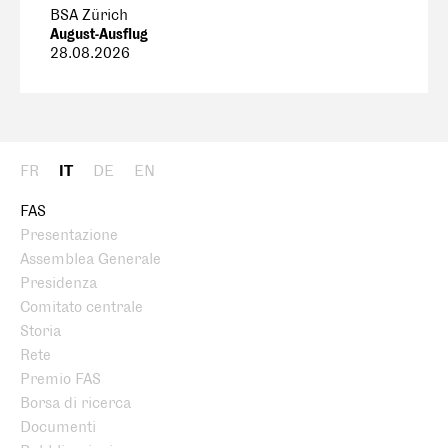
BSA Zürich
August-Ausflug
28.08.2026
FR
IT
DE
EN
FAS
Presentazione
Assemblea Generale
Presidenza
Comitato centrale
Storia
Rete
Premio FAS
Borsa di ricerca
Documenti