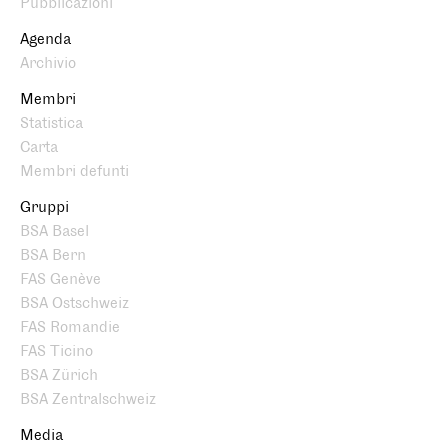
Pubblicazioni
Agenda
Archivio
Membri
Statistica
Carta
Membri defunti
Gruppi
BSA Basel
BSA Bern
FAS Genève
BSA Ostschweiz
FAS Romandie
FAS Ticino
BSA Zürich
BSA Zentralschweiz
Media