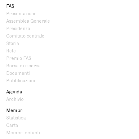
FAS
Presentazione
Assemblea Generale
Presidenza
Comitato centrale
Storia
Rete
Premio FAS
Borsa di ricerca
Documenti
Pubblicazioni
Agenda
Archivio
Membri
Statistica
Carta
Membri defunti