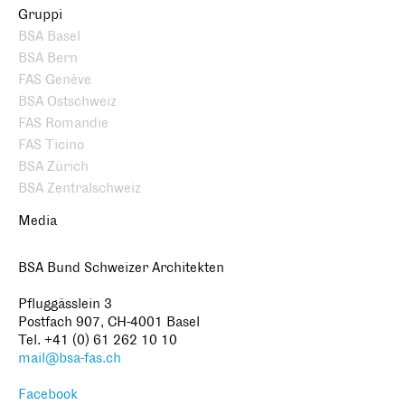
Gruppi
BSA Basel
BSA Bern
FAS Genève
BSA Ostschweiz
FAS Romandie
FAS Ticino
BSA Zürich
BSA Zentralschweiz
Media
BSA Bund Schweizer Architekten
Pfluggässlein 3
Postfach 907, CH-4001 Basel
Tel. +41 (0) 61 262 10 10
mail@bsa-fas.ch
Facebook