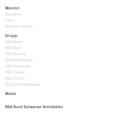
Membri
Statistica
Carta
Membri defunti
Gruppi
BSA Basel
BSA Bern
FAS Genève
BSA Ostschweiz
FAS Romandie
FAS Ticino
BSA Zürich
BSA Zentralschweiz
Media
BSA Bund Schweizer Architekten