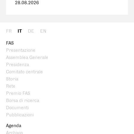
28.08.2026
FR
IT
DE
EN
FAS
Presentazione
Assemblea Generale
Presidenza
Comitato centrale
Storia
Rete
Premio FAS
Borsa di ricerca
Documenti
Pubblicazioni
Agenda
Archivio