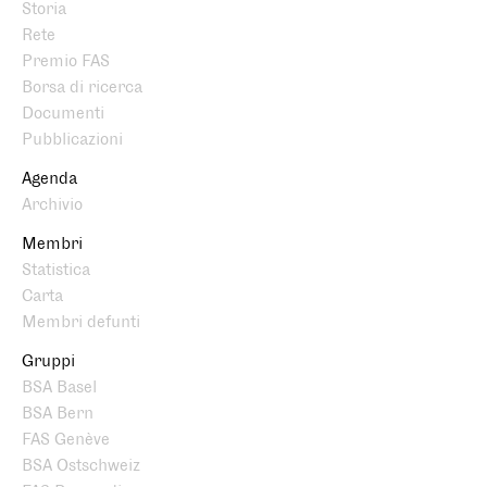
Storia
Rete
Premio FAS
Borsa di ricerca
Documenti
Pubblicazioni
Agenda
Archivio
Membri
Statistica
Carta
Membri defunti
Gruppi
BSA Basel
BSA Bern
FAS Genève
BSA Ostschweiz