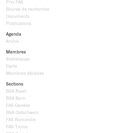
Prix FAS
Bourse de recherche
Documents
Publications
Agenda
Archiv
Membres
Statistiques
Carte
Membres décédés
Sections
BSA Basel
BSA Bern
FAS Genève
BSA Ostschweiz
FAS Romandie
FAS Ticino