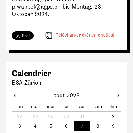
p.wappel@agps.ch bis Montag, 28.
Oktober 2024.
Télécharger évènement (ics)
Calendrier
BSA Zürich
août 2026
lun
mar
mer
jeu
ven
sam
dim
27
28
29
30
31
1
2
3
4
5
6
7
8
9