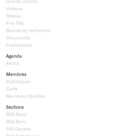
Comité central
Histoire
Réseau
Prix FAS
Bourse de recherche
Documents
Publications
Agenda
Archiv
Membres
Statistiques
Carte
Membres décédés
Sections
BSA Basel
BSA Bern
FAS Genève