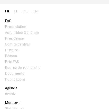
FR
IT
DE
EN
FAS
Présentation
Assemblée Générale
Présidence
Comité central
Histoire
Réseau
Prix FAS
Bourse de recherche
Documents
Publications
Agenda
Archiv
Membres
Statistiques