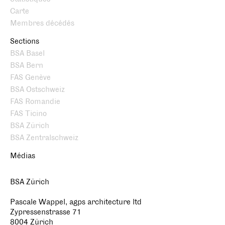
Carte
Membres décédés
Sections
BSA Basel
BSA Bern
FAS Genève
BSA Ostschweiz
FAS Romandie
FAS Ticino
BSA Zürich
BSA Zentralschweiz
Médias
BSA Zürich
Pascale Wappel, agps architecture ltd
Zypressenstrasse 71
8004 Zürich