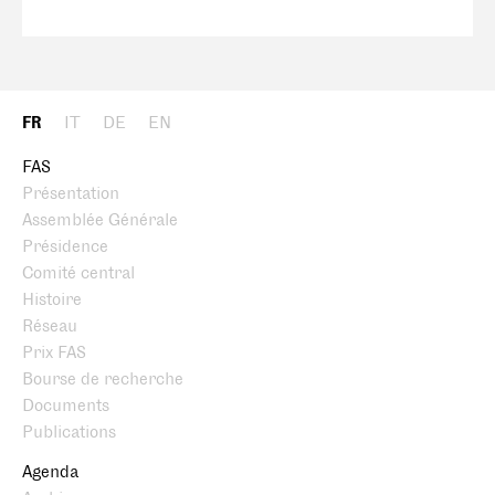
FR
IT
DE
EN
FAS
Présentation
Assemblée Générale
Présidence
Comité central
Histoire
Réseau
Prix FAS
Bourse de recherche
Documents
Publications
Agenda