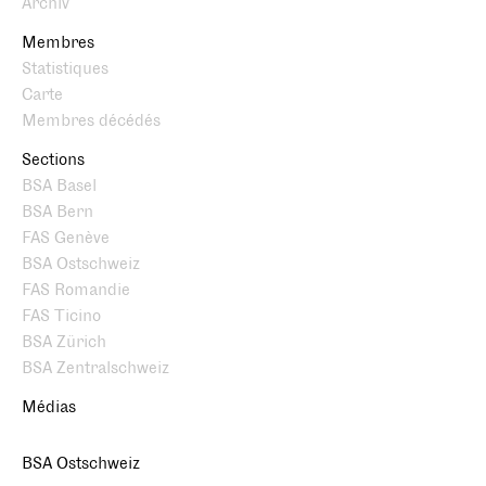
Archiv
Membres
Statistiques
Carte
Membres décédés
Sections
BSA Basel
BSA Bern
FAS Genève
BSA Ostschweiz
FAS Romandie
FAS Ticino
BSA Zürich
BSA Zentralschweiz
Médias
BSA Ostschweiz