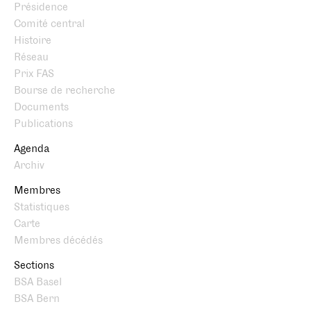
Présidence
Comité central
Histoire
Réseau
Prix FAS
Bourse de recherche
Documents
Publications
Agenda
Archiv
Membres
Statistiques
Carte
Membres décédés
Sections
BSA Basel
BSA Bern