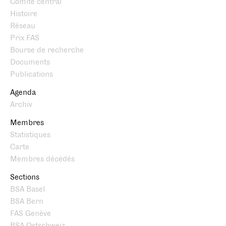
Comité central
Histoire
Réseau
Prix FAS
Bourse de recherche
Documents
Publications
Agenda
Archiv
Membres
Statistiques
Carte
Membres décédés
Sections
BSA Basel
BSA Bern
FAS Genève
BSA Ostschweiz