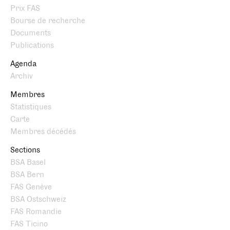
Prix FAS
Bourse de recherche
Documents
Publications
Agenda
Archiv
Membres
Statistiques
Carte
Membres décédés
Sections
BSA Basel
BSA Bern
FAS Genève
BSA Ostschweiz
FAS Romandie
FAS Ticino