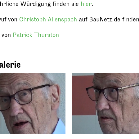
ührliche Würdigung finden sie
hier
.
ruf von
Christoph Allenspach
auf BauNetz.de finden 
t von
Patrick Thurston
alerie