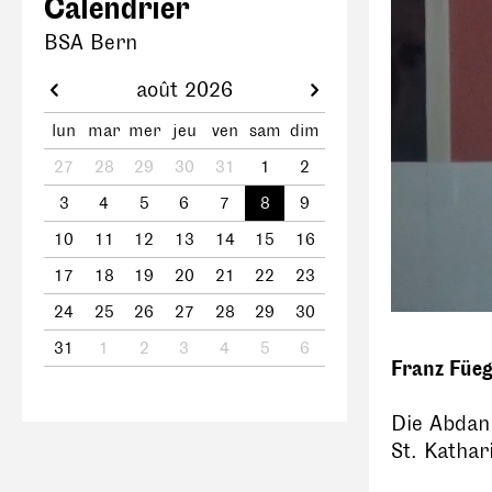
Calendrier
BSA Bern
août 2026
lun
mar
mer
jeu
ven
sam
dim
27
28
29
30
31
1
2
3
4
5
6
7
8
9
10
11
12
13
14
15
16
17
18
19
20
21
22
23
24
25
26
27
28
29
30
31
1
2
3
4
5
6
Franz Füeg
Die Abdan
St. Kathar