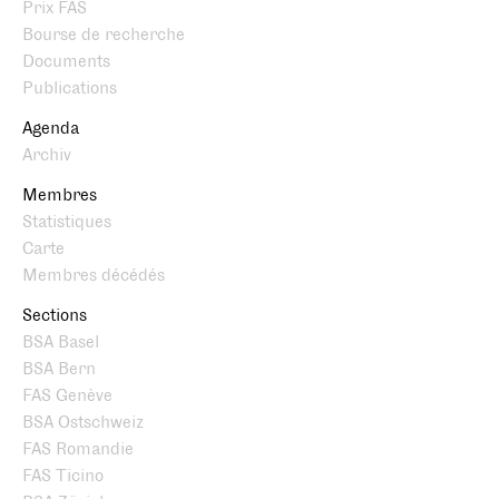
Prix FAS
Bourse de recherche
Documents
Publications
Agenda
Archiv
Membres
Statistiques
Carte
Membres décédés
Sections
BSA Basel
BSA Bern
FAS Genève
BSA Ostschweiz
FAS Romandie
FAS Ticino