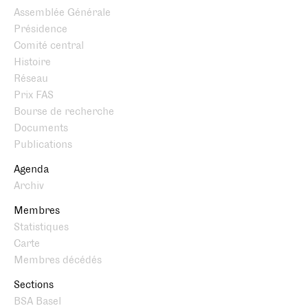
Assemblée Générale
Présidence
Comité central
Histoire
Réseau
Prix FAS
Bourse de recherche
Documents
Publications
Agenda
Archiv
Membres
Statistiques
Carte
Membres décédés
Sections
BSA Basel