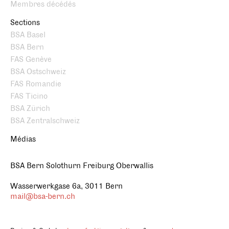
Membres décédés
Sections
BSA Basel
BSA Bern
FAS Genève
BSA Ostschweiz
FAS Romandie
FAS Ticino
BSA Zürich
BSA Zentralschweiz
Médias
BSA Bern Solothurn Freiburg Oberwallis
Wasserwerkgase 6a, 3011 Bern
mail@bsa-bern.ch