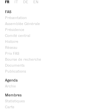
FR
IT
DE
EN
FAS
Présentation
Assemblée Générale
Présidence
Comité central
Histoire
Réseau
Prix FAS
Bourse de recherche
Documents
Publications
Agenda
Archiv
Membres
Statistiques
Carte