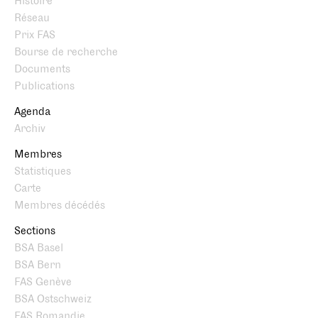
Histoire
Réseau
Prix FAS
Bourse de recherche
Documents
Publications
Agenda
Archiv
Membres
Statistiques
Carte
Membres décédés
Sections
BSA Basel
BSA Bern
FAS Genève
BSA Ostschweiz
FAS Romandie