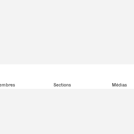
embres
Sections
Médias
atistiques
BSA Basel
rte
BSA Bern
embres décédés
FAS Genève
BSA Ostschweiz
FAS Romandie
FAS Ticino