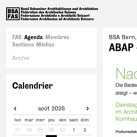
FAS
Agenda
Membres
BSA Bern
Sections
Médias
ABAP 
Archiv
Calendrier
août 2026
lun
mar
mer
jeu
ven
sam
dim
27
28
29
30
31
1
2