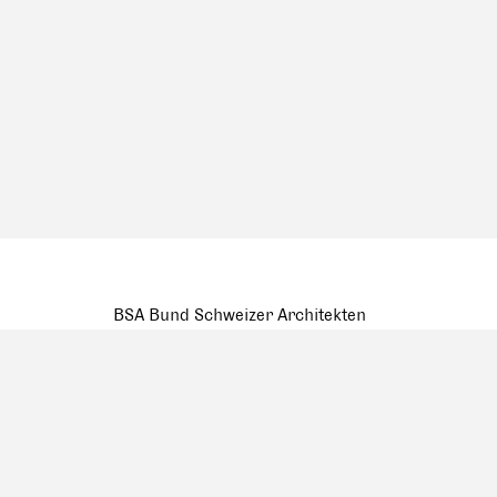
BSA Bund Schweizer Architekten
Pfluggässlein 3, Postfach 260
4001 Basel
Tel. +41 (0) 61 262 10 10
mail@bsa-fas.ch
Facebook
Datenschutzerklärung