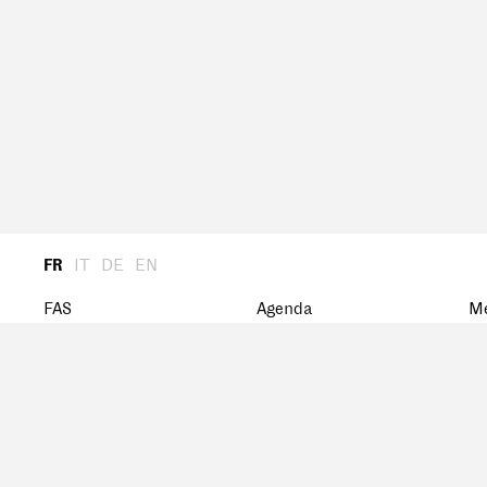
FR
IT
DE
EN
FAS
Agenda
M
Présentation
Archiv
St
Assemblée Générale
Ca
Présidence
M
Comité central
Histoire
Réseau