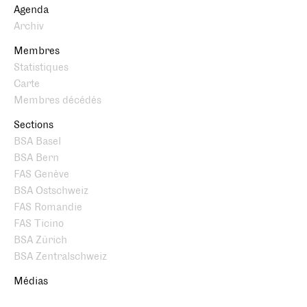
Agenda
Archiv
Membres
Statistiques
Carte
Membres décédés
Sections
BSA Basel
BSA Bern
FAS Genève
BSA Ostschweiz
FAS Romandie
FAS Ticino
BSA Zürich
BSA Zentralschweiz
Médias