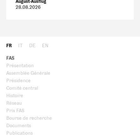
August-Ausflug
28.08.2026
FR
IT
DE
EN
FAS
Présentation
Assemblée Générale
Présidence
Comité central
Histoire
Réseau
Prix FAS
Bourse de recherche
Documents
Publications