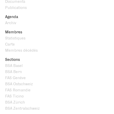
Documents
Publications
Agenda
Archiv
Membres
Statistiques
Carte
Membres décédés
Sections
BSA Basel
BSA Bern
FAS Genève
BSA Ostschweiz
FAS Romandie
FAS Ticino
BSA Zürich
BSA Zentralschweiz