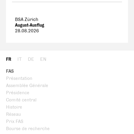
BSA Zürich
August-Ausflug
28.08.2026
FR
IT
DE
EN
FAS
Présentation
Assemblée Générale
Présidence
Comité central
Histoire
Réseau
Prix FAS
Bourse de recherche