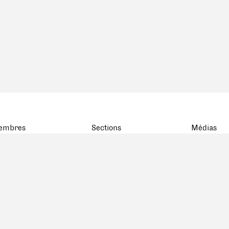
embres
Sections
Médias
atistiques
BSA Basel
rte
BSA Bern
embres décédés
FAS Genève
BSA Ostschweiz
FAS Romandie
FAS Ticino
BSA Zürich
BSA Zentralschweiz