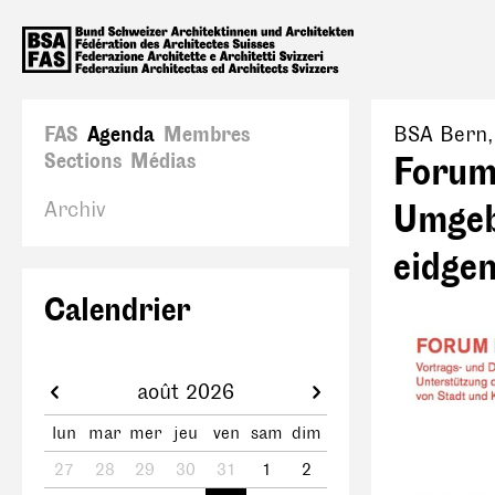
FAS
Agenda
Membres
BSA Bern
Sections
Médias
Forum
Archiv
Umgeb
eidge
Calendrier
août 2026
lun
mar
mer
jeu
ven
sam
dim
27
28
29
30
31
1
2