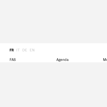
FR
IT
DE
EN
FAS
Agenda
M
Présentation
Archiv
St
Assemblée Générale
Ca
Présidence
M
Comité central
Histoire
Réseau
Prix FAS
Bourse de recherche