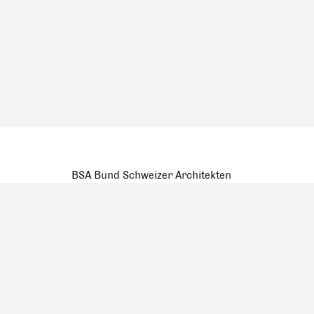
BSA Bund Schweizer Architekten
Pfluggässlein 3, Postfach 260
4001 Basel
Tel. +41 (0) 61 262 10 10
mail@bsa-fas.ch
Facebook
Datenschutzerklärung