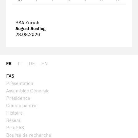
BSA Zürich
August-Ausflug
28.08.2026
FR
IT
DE
EN
FAS
Présentation
Assemblée Générale
Présidence
Comité central
Histoire
Réseau
Prix FAS
Bourse de recherche