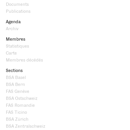
Documents
Publications
Agenda
Archiv
Membres
Statistiques
Carte
Membres décédés
Sections
BSA Basel
BSA Bern
FAS Genève
BSA Ostschweiz
FAS Romandie
FAS Ticino
BSA Zürich
BSA Zentralschweiz