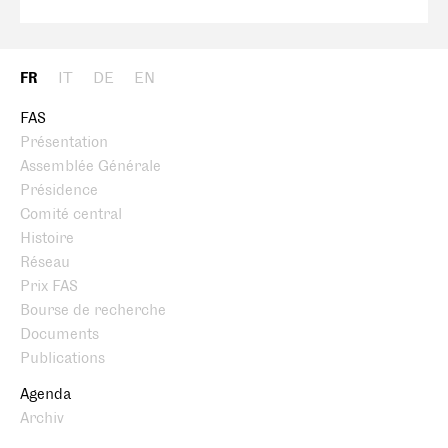
FR
IT
DE
EN
FAS
Présentation
Assemblée Générale
Présidence
Comité central
Histoire
Réseau
Prix FAS
Bourse de recherche
Documents
Publications
Agenda
Archiv