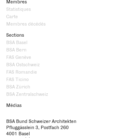
Membres
Statistiques
Carte
Membres décédés
Sections
BSA Basel
BSA Bern
FAS Genève
BSA Ostschweiz
FAS Romandie
FAS Ticino
BSA Zürich
BSA Zentralschweiz
Médias
BSA Bund Schweizer Architekten
Pfluggässlein 3, Postfach 260
4001 Basel