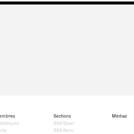
embres
Sections
Médias
atistiques
BSA Basel
rte
BSA Bern