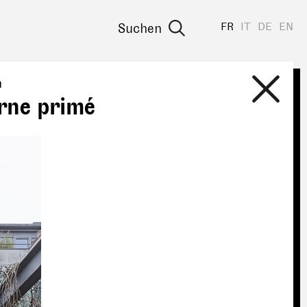
FR
IT
DE
EN
Suchen
n
erne primé