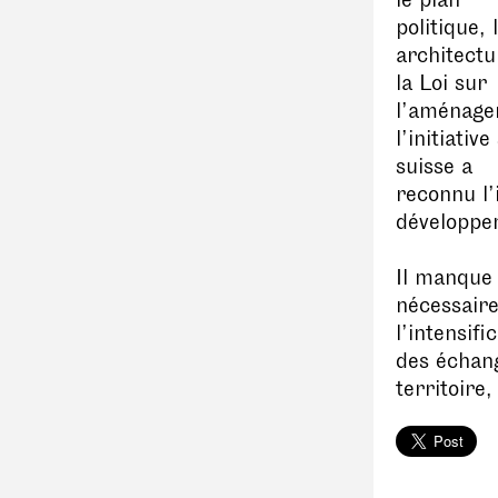
le plan
politique,
architectu
la Loi sur
l’aménagem
l’initiativ
suisse a
reconnu l’
développe
Il manque 
nécessaire
l’intensifi
des échan
territoire