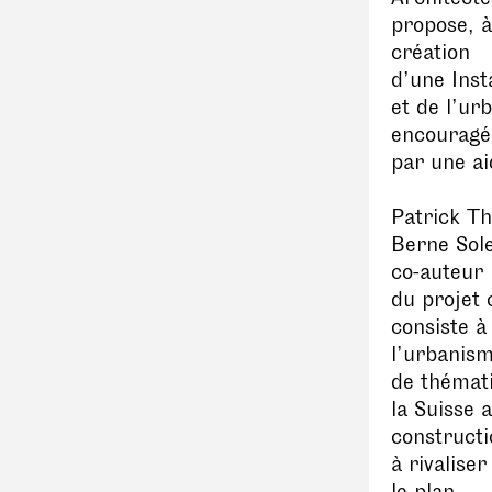
propose, à
création
d’une Inst
et de l’ur
encouragé
par une ai
Patrick Th
Berne Sol
co-auteur
du projet 
consiste à
l’urbanis
de thémati
la Suisse 
constructi
à rivaliser