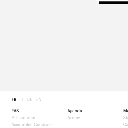
FR
IT
DE
EN
FAS
Agenda
M
Présentation
Archiv
St
Assemblée Générale
Ca