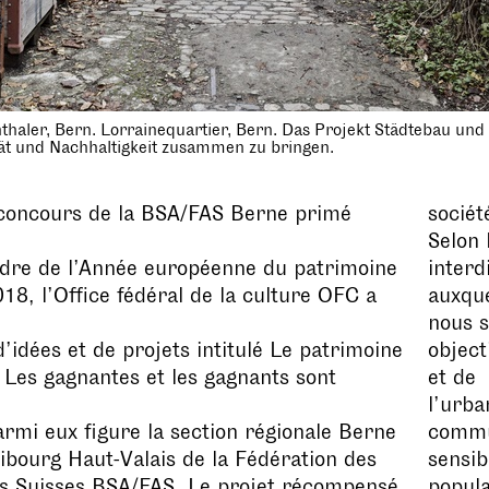
thaler, Bern. Lorrainequartier, Bern. Das Projekt Städtebau und 
ät und Nachhaltigkeit zusammen zu bringen.
 concours de la BSA/FAS Berne primé
société
Selon 
adre de l’Année européenne du patrimoine
interd
018, l’Office fédéral de la culture OFC a
auxqu
nous s
’idées et de projets intitulé Le patrimoine
object
 Les gagnantes et les gagnants sont
et de
l’urba
rmi eux figure la section régionale Berne
commu
ibourg Haut-Valais de la Fédération des
sensibi
es Suisses BSA/FAS. Le projet récompensé
popula