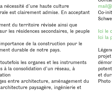
Contac
 la nécessité d’une haute culture
mail@
rale est clairement admise. En acceptant
Co-ini
Schwei
ent du territoire révisée ainsi que
e sur les résidences secondaires, le peuple
Ici le
Ici la
importance de la construction pour le
ment durable de notre pays.
Légend
projet
toutefois les organes et les instruments
démon
s à la consolidation d’un réseau, à
potent
cation
et dur
ges entre architecture, aménagement du
Photo 
, architecture paysagère, ingénierie et