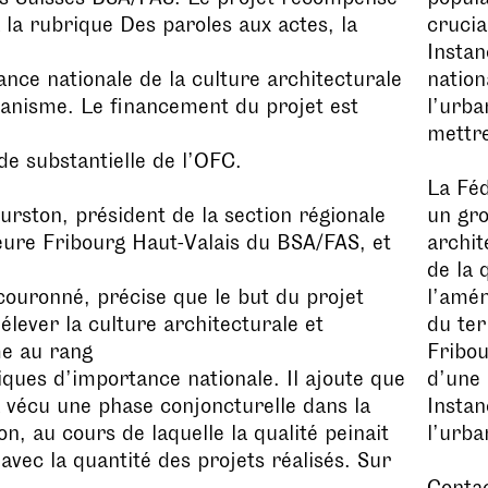
 la rubrique Des paroles aux actes, la
crucia
Instan
ance nationale de la culture architecturale
nation
banisme. Le financement du projet est
l’urba
mettre
de substantielle de l’OFC.
La Féd
urston, président de la section régionale
un gr
eure Fribourg Haut-Valais du BSA/FAS, et
archit
de la 
couronné, précise que le but du projet
l’amé
 élever la culture architecturale et
du ter
me au rang
Fribou
ques d’importance nationale. Il ajoute que
d’une
a vécu une phase conjoncturelle dans la
Instan
on, au cours de laquelle la qualité peinait
l’urba
 avec la quantité des projets réalisés. Sur