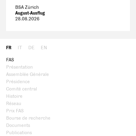
BSA Zürich
August-Ausflug
28.08.2026
FR
IT
DE
EN
FAS
Présentation
Assemblée Générale
Présidence
Comité central
Histoire
Réseau
Prix FAS
Bourse de recherche
Documents
Publications