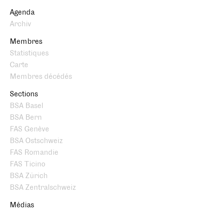
Agenda
Archiv
Membres
Statistiques
Carte
Membres décédés
Sections
BSA Basel
BSA Bern
FAS Genève
BSA Ostschweiz
FAS Romandie
FAS Ticino
BSA Zürich
BSA Zentralschweiz
Médias