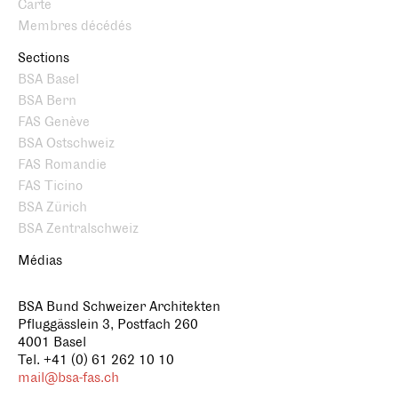
Carte
Membres décédés
Sections
BSA Basel
BSA Bern
FAS Genève
BSA Ostschweiz
FAS Romandie
FAS Ticino
BSA Zürich
BSA Zentralschweiz
Médias
BSA Bund Schweizer Architekten
Pfluggässlein 3, Postfach 260
4001 Basel
Tel. +41 (0) 61 262 10 10
mail@bsa-fas.ch