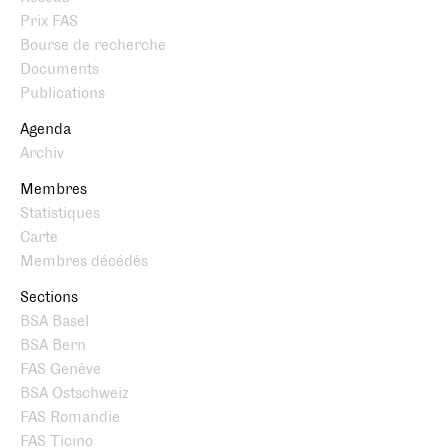
Prix FAS
Bourse de recherche
Documents
Publications
Agenda
Archiv
Membres
Statistiques
Carte
Membres décédés
Sections
BSA Basel
BSA Bern
FAS Genève
BSA Ostschweiz
FAS Romandie
FAS Ticino