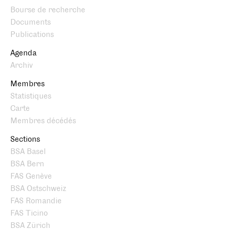
Bourse de recherche
Documents
Publications
Agenda
Archiv
Membres
Statistiques
Carte
Membres décédés
Sections
BSA Basel
BSA Bern
FAS Genève
BSA Ostschweiz
FAS Romandie
FAS Ticino
BSA Zürich