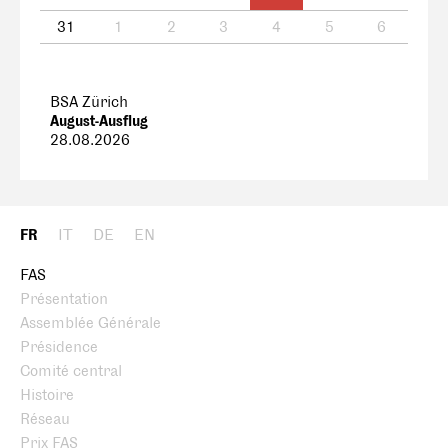
31
1
2
3
4
5
6
BSA Zürich
August-Ausflug
28.08.2026
FR
IT
DE
EN
FAS
Présentation
Assemblée Générale
Présidence
Comité central
Histoire
Réseau
Prix FAS