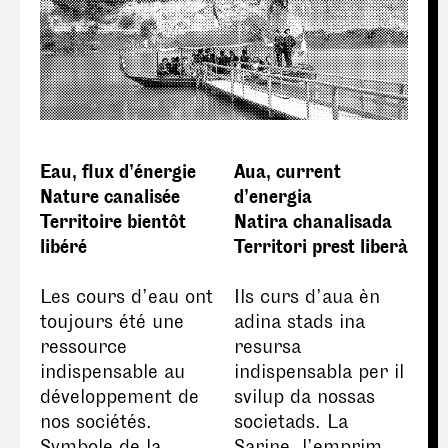
Eau, flux d’énergie
Aua, current
Nature canalisée
d’energia
Territoire bientôt
Natira chanalisada
libéré
Territori prest liberà
Les cours d’eau ont
Ils curs d’aua èn
toujours été une
adina stads ina
ressource
resursa
indispensable au
indispensabla per il
développement de
svilup da nossas
nos sociétés.
societads. La
Symbole de la
Sarine, l’emprim