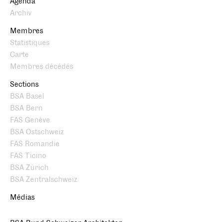
Agenda
Archiv
Membres
Statistiques
Carte
Membres décédés
Sections
BSA Basel
BSA Bern
FAS Genève
BSA Ostschweiz
FAS Romandie
FAS Ticino
BSA Zürich
BSA Zentralschweiz
Médias