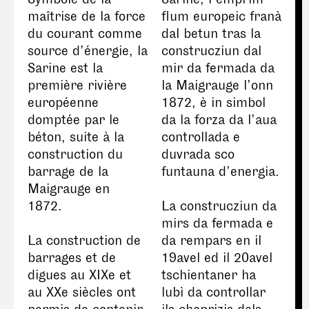
maîtrise de la force
flum europeic franà
du courant comme
dal betun tras la
source d’énergie, la
construcziun dal
Sarine est la
mir da fermada da
première rivière
la Maigrauge l’onn
européenne
1872, è in simbol
domptée par le
da la forza da l’aua
béton, suite à la
controllada e
construction du
duvrada sco
barrage de la
funtauna d’energia.
Maigrauge en
1872.
La construcziun da
mirs da fermada e
La construction de
da rempars en il
barrages et de
19avel ed il 20avel
digues au XIXe et
tschientaner ha
au XXe siècles ont
lubì da controllar