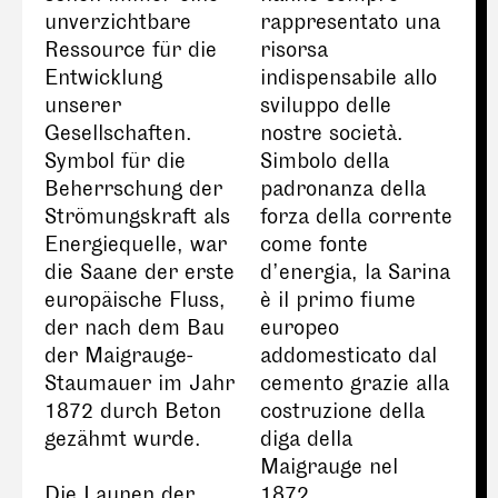
unverzichtbare
rappresentato una
Ressource für die
risorsa
Entwicklung
indispensabile allo
unserer
sviluppo delle
Gesellschaften.
nostre società.
Symbol für die
Simbolo della
Beherrschung der
padronanza della
Strömungskraft als
forza della corrente
Energiequelle, war
come fonte
die Saane der erste
d’energia, la Sarina
europäische Fluss,
è il primo fiume
der nach dem Bau
europeo
der Maigrauge-
addomesticato dal
Staumauer im Jahr
cemento grazie alla
1872 durch Beton
costruzione della
gezähmt wurde.
diga della
Maigrauge nel
Die Launen der
1872.