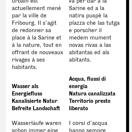
urbain est
va per dar a la
actuellement mené
Sarine ed a la
par la ville de
natira puspè la
Fribourg. Il s’agit
plazza che las tutga
de redonner sa
e porscher il
place à la Sarine et
medem mument
à la nature, tout en
novas rivas a las
offrant de nouveaux
abitantas ed als
rivages à ses
abitants.
habitants.
Acqua, flussi di
Wasser als
energia
Energiefluss
Natura canalizzata
Kanalisierte Natur
Territorio presto
Befreite Landschaft
liberato
Wasserläufe waren
I corsi d’acqua
schon immer eine
hanno sempre