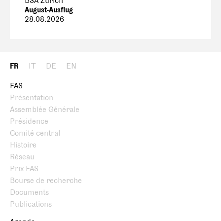
BSA Zürich
August-Ausflug
28.08.2026
FR
IT
DE
EN
FAS
Présentation
Assemblée Générale
Présidence
Comité central
Histoire
Réseau
Prix FAS
Bourse de recherche
Documents
Publications