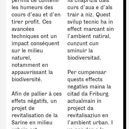
permis de contenir
ils chaprizis dals
les humeurs des
curs d’aua e d’als
cours d’eau et d’en
trair a niz. Quest
tirer profit. Ces
svilup tecnic ha in
avancées
effect marcant sin
techniques ont un
l’ambient natiral,
impact conséquent
cunzunt cun
sur le milieu
sminuir la
naturel,
biodiversitad.
notamment en
appauvrissant la
Per cumpensar
biodiversité.
quests effects
negativs maina la
Afin de pallier à ces
citad da Friburg
effets négatifs, un
actualmain in
projet de
project da
revitalisation de la
revitalisaziun en
Sarine en milieu
l’ambient urban. I